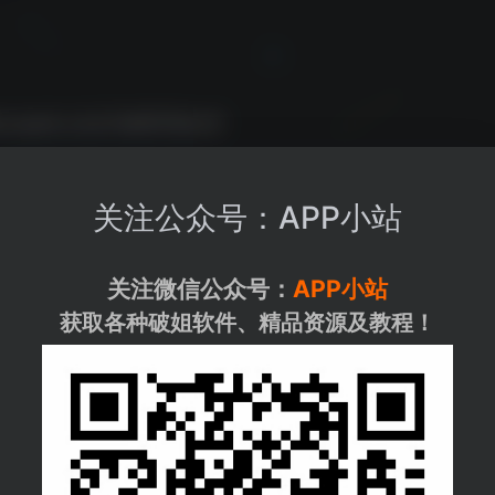
.quark.cn/s/11a8f0f36cc9
关注公众号：APP小站
关注微信公众号：
APP小站
获取各种破姐软件、精品资源及教程！