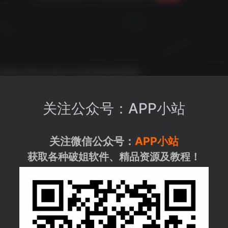
ps://pan.quark.cn/s/f1fa3ae7099c
关注公众号：APP小站
关注微信公众号：
APP小站
获取各种破姐软件、精品资源及教程！