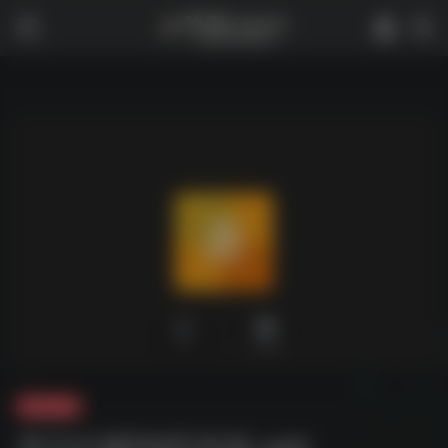
0
2,416
夸克-软件
喜马拉雅FM车机版.apk