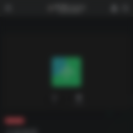
0
2,930
夸克-软件
小说专区