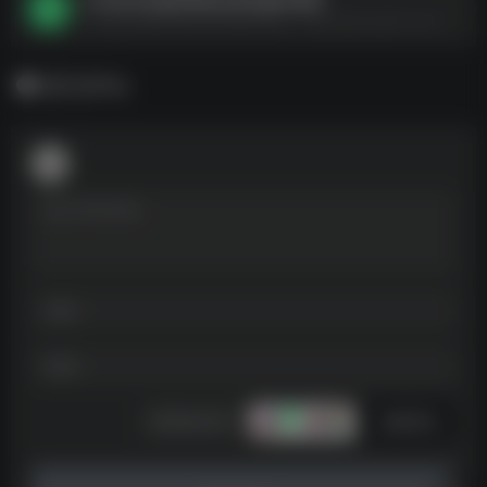
小学各科目教师资格证面试题本梳理--https://pan.quark.cn/s/96dee0da61cd
暂无评论
发表评论