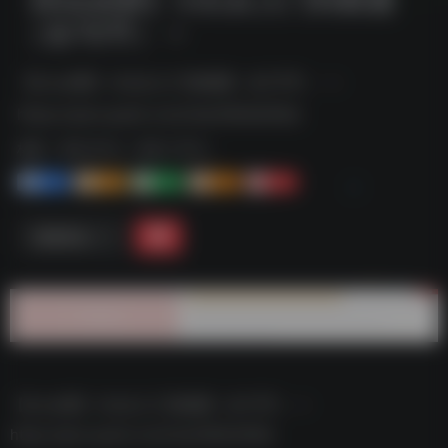
（全72节） –
【Excel课】小白从入门到精通（全72节） ---
https://pan.quark.cn/s/1ea7d64e00bb
标签：
夸克-学习
夸克 | 学习
1+
1-
1+
2+
0
链接直达
【Excel课】小白从入门到精通（全72节） —
https://pan.quark.cn/s/1ea7d64e00bb