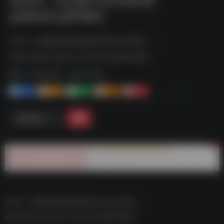
uD83CuDFB6］
2024［近期抖音热歌榜uD83CuDFB6］--
https://pan.quark.cn/s/673c85f51867
标签：
夸克-音乐
夸克 | 音乐
1+
1-
1+
2+
0
链接直达
2024［近期抖音热歌榜uD83CuDFB6］–
https://pan.quark.cn/s/673c85f51867