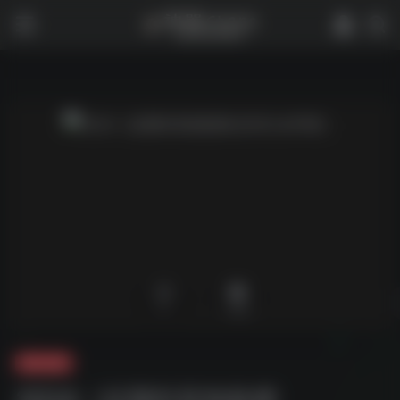
0
1,695
夸克-音乐
2024［近期抖音热歌榜