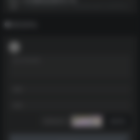
32G容量U盘车载专用-24G--https://pan.quark.cn/s/767f14bd03f4
暂无评论
发表评论