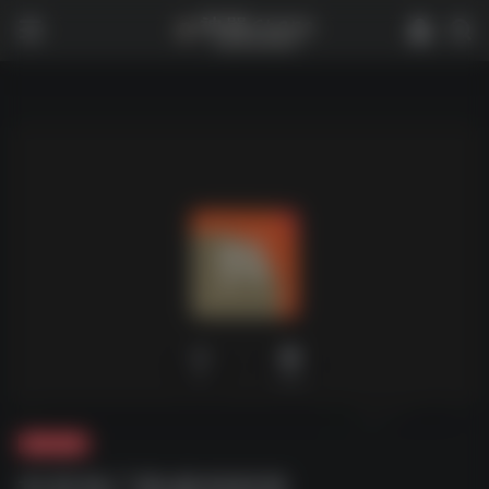
0
1,751
夸克-音乐
抖音热门歌曲500首