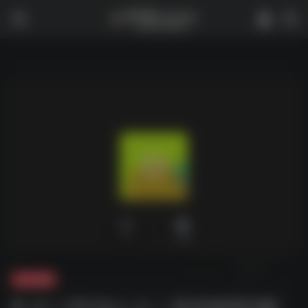
0
1,909
夸克-影视
D 大丨F打G人之丨世间W我Z般