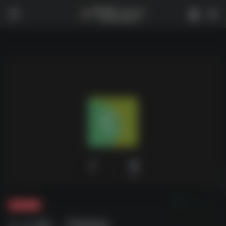
0
1,591
夸克-影视
仁心ID：79594