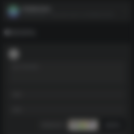
拜托请你先告白
拜托请你先告白--https://pan.quark.cn/s/2598d1e333f6
暂无评论
发表评论