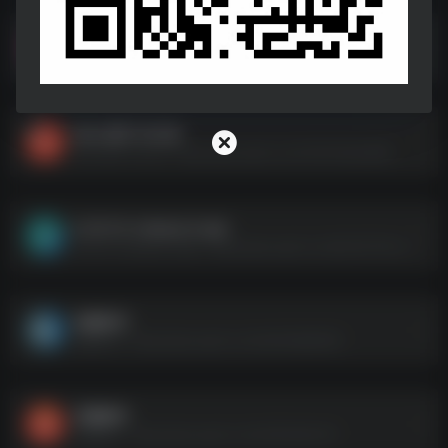
first图批量压缩.exe
first图批量压缩.exe--https://pan.quark.cn/s/a04898f76d55
Mac 软件 100 款
Mac 软件 100 款--https://pan.quark.cn/s/100403ba2689
X_10.1.0-release.0.apk
X_10.1.0-release.0.apk--https://pan.quark.cn/s/5233701fc2a8
电脑软件
电脑软件--https://pan.quark.cn/s/3b4f3b893851
宝藏插件
宝藏插件--https://pan.quark.cn/s/42520dd1cffc