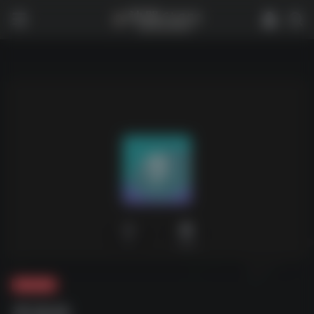
0
1,940
夸克-软件
李跳跳