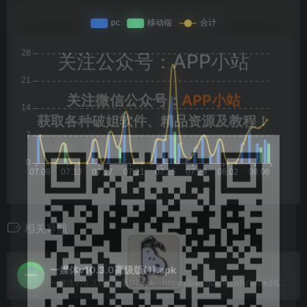
关注公众号：APP小站
关注微信公众号：
APP小站
获取各种破姐软件、精品资源及教程！
相关导航
一媒体v10.3.0高级版(1).apk
一媒体v10.3.0高级版(1).apk--https://pan.quark.cn/s/148e36c12879