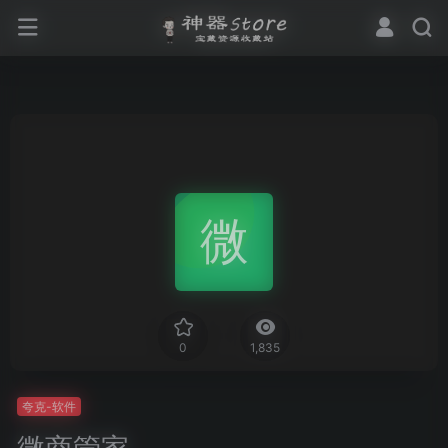
0
1,835
夸克-软件
微商管家