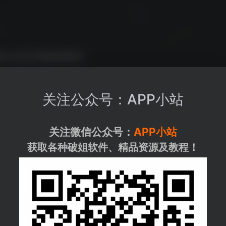
rk.cn/s/1174ae03a874
关注公众号：APP小站
关注微信公众号：
APP小站
获取各种破姐软件、精品资源及教程！