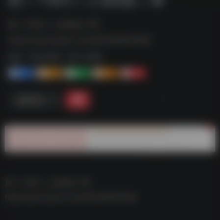
那丨个B为丨人知D故丨事--
https://pan.quark.cn/s/d02306555e06
标签：
夸克-影视
夸克 | 影视
1+
1-
1+
2+
0
链接直达
那丨个B为丨人知D故丨事–
https://pan.quark.cn/s/d02306555e06