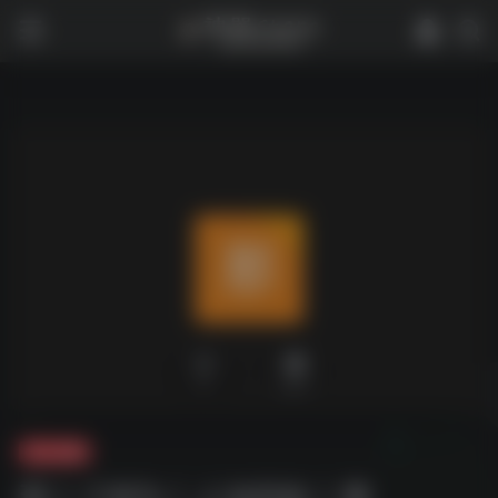
0
1,937
夸克-影视
那丨个B为丨人知D故丨事