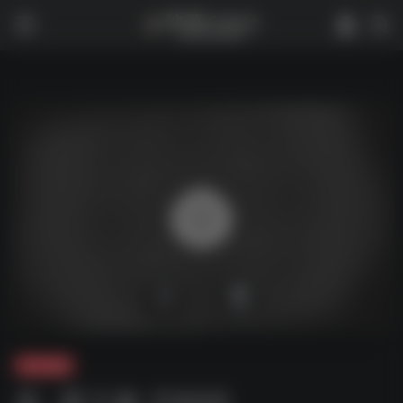
0
2,390
夸克-影视
真 . 爱 Z 麻 .F2025