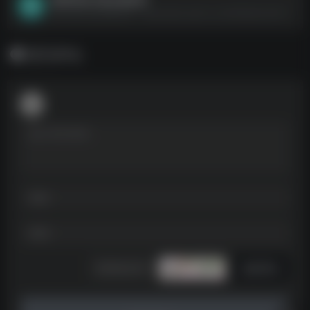
钢琴纯音乐迷必备歌单--https://pan.quark.cn/s/46f5db7e32f6
暂无评论
发表评论