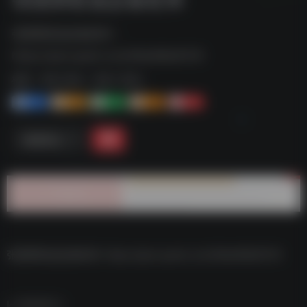
张国荣歌迷必备歌单--
https://pan.quark.cn/s/56a469a1f219
标签：
夸克-音乐
夸克 | 音乐
1+
1-
1+
2+
0
链接直达
张国荣歌迷必备歌单–https://pan.quark.cn/s/56a469a1f219
数据统计