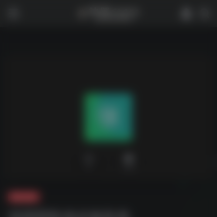
0
1,757
夸克-音乐
张国荣歌迷必备歌单