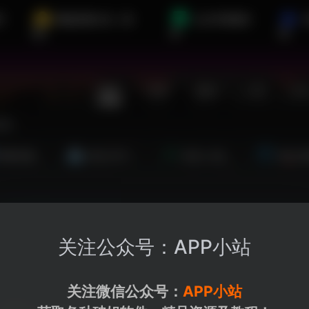
导
网盘资源大全（表
公众号资源目
格）
录
纸
站内
常用
搜索
工具
社
博客资源
夸克-学习
夸克-小说
夸克-
关注公众号：APP小站
关注微信公众号：
APP小站